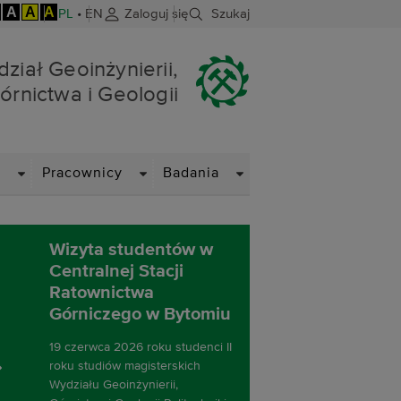
A
A
A
PL
•
EN
Zaloguj się
Szukaj
nictwa i Geologii
ział Geoinżynierii,
órnictwa i Geologii
DROPDOWN
DROPDOWN
DROPDOWN
i
Pracownicy
Badania
Poster & 
Meeting 
przegląd
doktorant
kandydat
doktorski
następny slajd
W dniu 19 cze