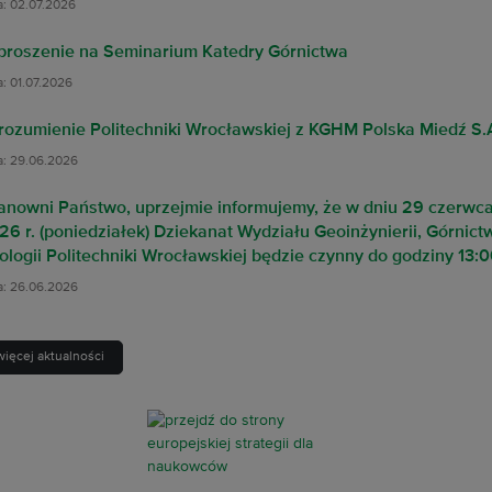
a: 02.07.2026
proszenie na Seminarium Katedry Górnictwa
a: 01.07.2026
rozumienie Politechniki Wrocławskiej z KGHM Polska Miedź S.
a: 29.06.2026
anowni Państwo, uprzejmie informujemy, że w dniu 29 czerwc
26 r. (poniedziałek) Dziekanat Wydziału Geoinżynierii, Górnictw
ologii Politechniki Wrocławskiej będzie czynny do godziny 13:0
a: 26.06.2026
więcej aktualności