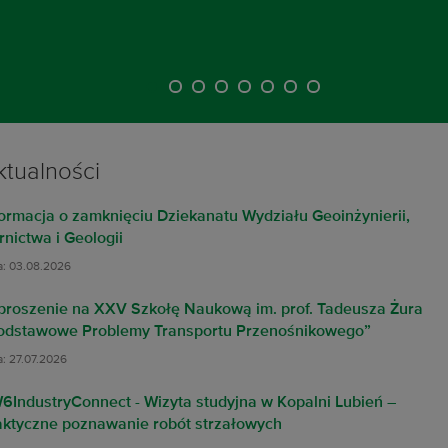
Górnictwa i Geologii Politechniki
Wrocławskiej w ramach (...)
ktualności
formacja o zamknięciu Dziekanatu Wydziału Geoinżynierii,
rnictwa i Geologii
a: 03.08.2026
proszenie na XXV Szkołę Naukową im. prof. Tadeusza Żura
odstawowe Problemy Transportu Przenośnikowego”
a: 27.07.2026
6IndustryConnect - Wizyta studyjna w Kopalni Lubień –
aktyczne poznawanie robót strzałowych