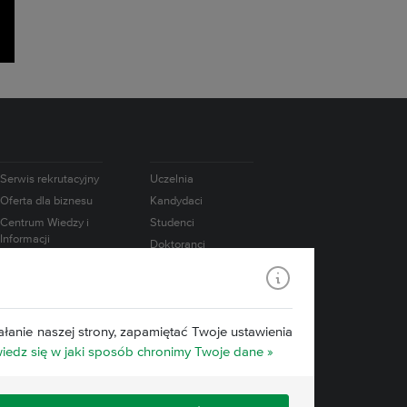
Serwis rekrutacyjny
Uczelnia
Oferta dla biznesu
Kandydaci
Centrum Wiedzy i
Studenci
Informacji
Doktoranci
Naukowo-
Absolwenci
Technicznej
Pracownicy
Współpraca
międzynarodowa
Badania
łanie naszej strony, zapamiętać Twoje ustawienia
Konsorcjum IATI
Media
edz się w jaki sposób chronimy Twoje dane »
Edukacja.CL
e-Learning