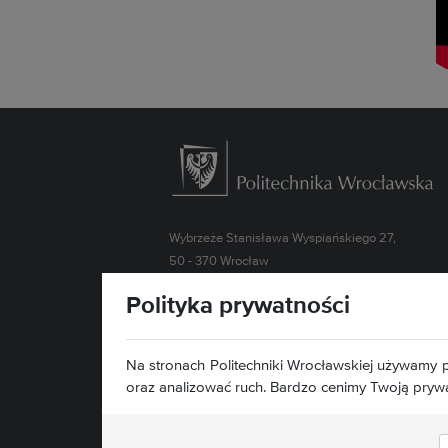
Wybrzeże Stanisława Wyspiańskiego 27,
50 - 370 Wrocław
Polityka prywatności
Kontakt »
Mapa strony »
Deklaracja dostępności »
Na stronach Politechniki Wrocławskiej używamy p
oraz analizować ruch. Bardzo cenimy Twoją pryw
Znajdź nas: