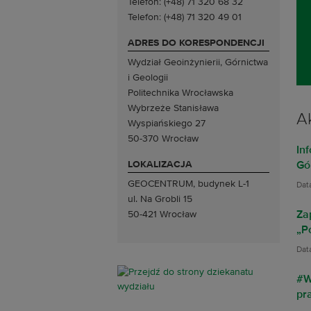
Telefon: (+48) 71 320 68 32
Telefon: (+48) 71 320 49 01
ADRES DO KORESPONDENCJI
Wydział Geoinżynierii, Górnictwa
Slajd numer 1
Slajd numer 2
Slajd numer 3
Slajd numer 4
Slajd numer 5
Slajd numer 6
Slajd numer 7
Slajd numer 8
i Geologii
Politechnika Wrocławska
Wybrzeże Stanisława
A
Wyspiańskiego 27
50-370 Wrocław
In
LOKALIZACJA
Gó
GEOCENTRUM, budynek L-1
Dat
ul. Na Grobli 15
50-421 Wrocław
Za
„P
Dat
#W
pr