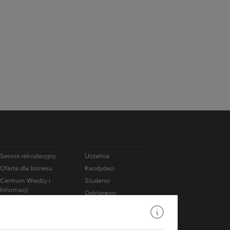
Serwis rekrutacyjny
Uczelnia
Oferta dla biznesu
Kandydaci
Centrum Wiedzy i
Studenci
Informacji
Doktoranci
Naukowo-
Absolwenci
Technicznej
Pracownicy
Współpraca