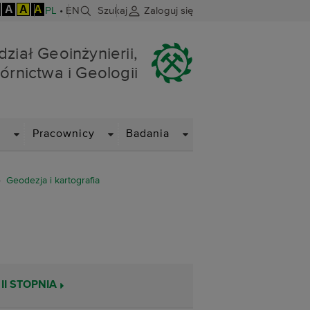
A
A
A
PL
•
EN
Szukaj
Zaloguj się
nictwa i Geologii
ział Geoinżynierii,
órnictwa i Geologii
DROPDOWN
DROPDOWN
DROPDOWN
i
Pracownicy
Badania
Geodezja i kartografia
II STOPNIA