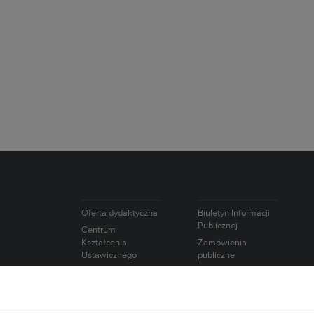
Oferta dydaktyczna
Biuletyn Informacji
Publicznej
Centrum
Kształcenia
Zamówienia
Ustawicznego
publiczne
Studium Języków
Oferty pracy
Obcych
Intranet
Studium Nauk
Wybory