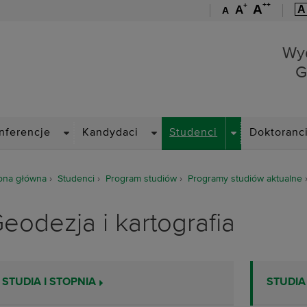
++
+
A
A
A
A
Wydział Geoinżynierii, Gór
Wyd
G
OWN
DROPDOWN
DROPDOWN
DROPDOWN
nferencje
Kandydaci
Studenci
Doktoranc
ona główna
Studenci
Program studiów
Programy studiów aktualne
eodezja i kartografia
STUDIA I STOPNIA
STUDIA 