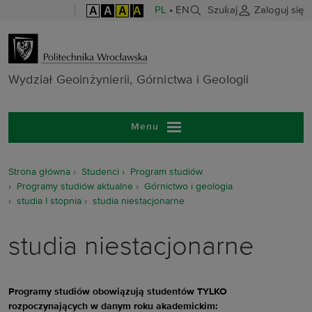
A
A
A
A
PL
•
EN
Szukaj
Zaloguj się
Wydział Geoinż
Wydział Geoinżynierii, Górnictwa i Geologii
Menu
Strona główna
Studenci
Program studiów
Programy studiów aktualne
Górnictwo i geologia
studia I stopnia
studia niestacjonarne
studia niestacjonarne
Programy studiów obowiązują studentów TYLKO
rozpoczynających w danym roku akademickim: