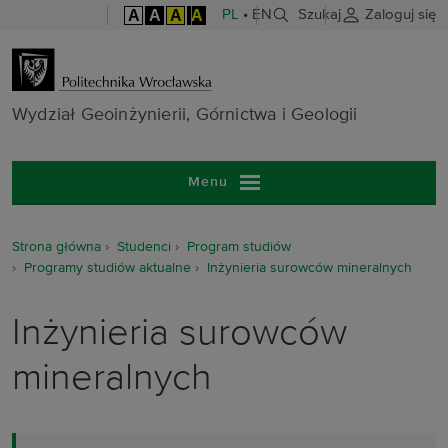
A
A
A
A
PL
•
EN
Szukaj
Zaloguj się
Wydział Geoinż
Wydział Geoinżynierii, Górnictwa i Geologii
Menu
Strona główna
Studenci
Program studiów
Programy studiów aktualne
Inżynieria surowców mineralnych
Inżynieria surowców
mineralnych