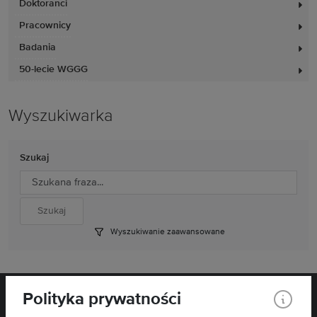
Doktoranci
Pracownicy
Badania
50-lecie WGGG
Wyszukiwarka
Szukaj
Wyszukiwanie zaawansowane
Polityka prywatności