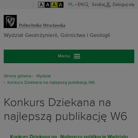
A
A
A
A
PL
•
EN
Szukaj
Zaloguj się
Wydział Geoinż
Wydział Geoinżynierii, Górnictwa i Geologii
Menu
Strona główna
Wydział
Konkurs Dziekana na najlepszą publikację W6
Konkurs Dziekana na
najlepszą publikację W6
Konkurs Dziekana na „Najlepszą publikację Wydziału