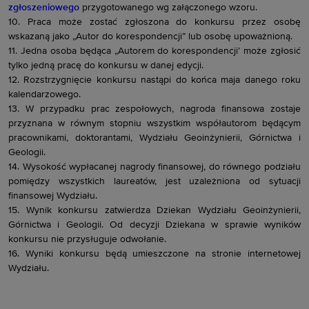
zgłoszeniowego
przygotowanego
wg załączonego wzoru.
10. Praca może zostać zgłoszona do konkursu przez osobę
wskazaną jako „Autor do korespondencji” lub osobę upoważnioną.
11. Jedna osoba będąca „Autorem do korespondencji’ może zgłosić
tylko jedną pracę do konkursu w danej edycji.
12. Rozstrzygnięcie konkursu nastąpi do końca maja danego roku
kalendarzowego.
13. W przypadku prac zespołowych, nagroda finansowa zostaje
przyznana w równym stopniu wszystkim współautorom będącym
pracownikami, doktorantami, Wydziału Geoinżynierii, Górnictwa i
Geologii.
14. Wysokość wypłacanej nagrody finansowej, do równego podziału
pomiędzy wszystkich laureatów, jest uzależniona od sytuacji
finansowej Wydziału.
15. Wynik konkursu zatwierdza Dziekan Wydziału Geoinżynierii,
Górnictwa i Geologii.
Od decyzji Dziekana w sprawie wyników
konkursu nie przysługuje odwołanie.
16. Wyniki konkursu będą umieszczone na stronie internetowej
Wydziału.