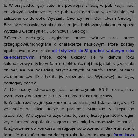
5. W przypadku, gdy autor ma podwójną afilację w publikacji, musi
on złożyć oświadczenie, że publikacja oceniana w konkursie jest
zaliczona do dorobku Wydziału Geoinżynierii, Górnictwa i Geologii.
Bez takiego oświadczenia autor ten jest traktowany jako autor spoza
Wydziału Geoinżynierii, Górnictwa i Geologii.
6.Ocenie podlegają oryginalne prace twórcze oraz prace
przeglądowe/monografie
o charakterze naukowym, które zostały
opublikowane w okresie
od 1 stycznia do
31 grudnia w danym roku
kalendarzowym
.
Prace, które ukazały się w danym roku
kalendarzowym tylko w formie elektronicznej i mają status „available
online”, ale nie posiadają przydzielonych numerów stron, numeru
wolumenu czy ID artykułu (w zależności od Wydawcy) nie będą
podlegały ocenie.
7. Do oceny stosowany jest współczynnik
SNIP
czasopisma
wyznaczany w bazie
SCOPUS
na dany rok kalendarzowy.
8. W celu rozstrzygnięcia konkursu ustalana jest lista rankingowa. O
kolejności na liście decyduje parametr SNIP (do 3 miejsc po
przecinku). W przypadku uzyskania tej samej liczby punktów drugim
kryterium jest współautor zagraniczny (umiędzynarodowienie nauki).
9. Zgłoszenie do konkursu następuje po złożeniu w Sekretariacie w
terminie do końca marca danego roku kalendarzowego
formularza