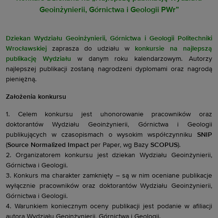
Geoinżynierii, Górnictwa i Geologii PWr”
Dziekan Wydziału Geoinżynierii, Górnictwa i Geologii Politechniki
Wrocławskiej
zaprasza
do udziału w
konkursie na najlepszą
publikację Wydziału
w danym roku kalendarzowym.
Autorzy
najlepszej publikacji zostaną nagrodzeni dyplomami oraz nagrodą
pieniężną.
Założenia konkursu
1. Celem konkursu jest uhonorowanie pracowników oraz
doktorantów Wydziału Geoinżynierii, Górnictwa i Geologii
publikujących w czasopismach o wysokim współczynniku
SNIP
(
Source Normalized Impact
per Paper, wg Bazy
SCOPUS
).
2. Organizatorem konkursu jest dziekan Wydziału Geoinżynierii,
Górnictwa i Geologii.
3. Konkurs ma charakter zamknięty – są w nim oceniane publikacje
wyłącznie pracowników oraz doktorantów Wydziału Geoinżynierii,
Górnictwa i Geologii.
4. Warunkiem koniecznym oceny publikacji jest podanie w afiliacji
autora Wydziału Geoinżynierii, Górnictwa i Geologii.