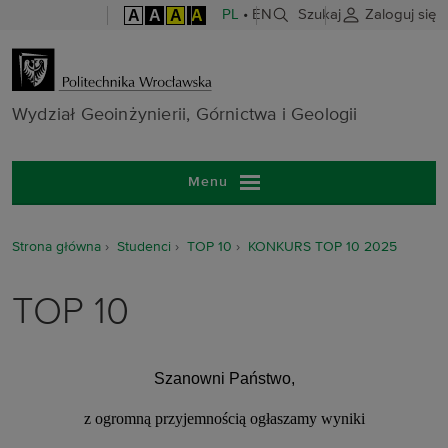
A
A
A
A
PL
•
EN
Szukaj
Zaloguj się
Wydział Geoinż
Wydział Geoinżynierii, Górnictwa i Geologii
Menu
Strona główna
Studenci
TOP 10
KONKURS TOP 10 2025
TOP 10
Szanowni Państwo,
z ogromną przyjemnością ogłaszamy wyniki