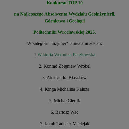
Konkursu TOP 10
na Najlepszego Absolwenta Wydziału Geoinżynierii,
Górnictwa i Geologii
Politechniki Wrocławskiej 2025.
W
kategorii
"
in
ż
ynier
"
laureatami
zostali
:
1.
Wiktoria
Weronika
Paszkowska
2. Konrad Zbigniew Wróbel
3. Aleksandra Błaszków
4. Kinga Michalina Kałuża
5. Michał Cierlik
6. Bartosz Wac
7. Jakub Tadeusz Maciejak