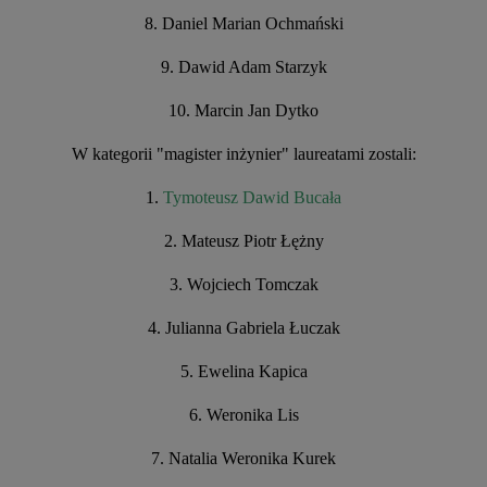
8. Daniel Marian Ochmański
9. Dawid Adam Starzyk
10. Marcin Jan Dytko
W
kategorii
"
magister
in
ż
ynier
"
laureatami
zostali
:
1.
Tymoteusz
Dawid
Buca
ł
a
2. Mateusz Piotr Łężny
3. Wojciech Tomczak
4. Julianna Gabriela Łuczak
5. Ewelina Kapica
6. Weronika Lis
7. Natalia Weronika Kurek