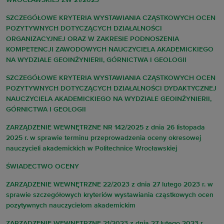
WROCŁAWSKIEJ ZW 21/2023
SZCZEGÓŁOWE KRYTERIA WYSTAWIANIA CZĄSTKOWYCH OCEN
POZYTYWNYCH DOTYCZĄCYCH DZIAŁALNOŚCI
ORGANIZACYJNEJ ORAZ W ZAKRESIE PODNOSZENIA
KOMPETENCJI ZAWODOWYCH NAUCZYCIELA AKADEMICKIEGO
NA WYDZIALE GEOINŻYNIERII, GÓRNICTWA I GEOLOGII
SZCZEGÓŁOWE KRYTERIA WYSTAWIANIA CZĄSTKOWYCH OCEN
POZYTYWNYCH DOTYCZĄCYCH DZIAŁALNOŚCI DYDAKTYCZNEJ
NAUCZYCIELA AKADEMICKIEGO NA WYDZIALE GEOINŻYNIERII,
GÓRNICTWA I GEOLOGII
ZARZĄDZENIE WEWNĘTRZNE NR 142/2025 z dnia 26 listopada
2025 r. w sprawie terminu przeprowadzenia oceny okresowej
nauczycieli akademickich w Politechnice Wrocławskiej
ŚWIADECTWO OCENY
ZARZĄDZENIE WEWNĘTRZNE 22/2023 z dnia 27 lutego 2023 r. w
sprawie szczegółowych kryteriów wystawiania cząstkowych ocen
pozytywnych nauczycielom akademickim
ZARZĄDZENIE WEWNĘTRZNE 21/2023 z dnia 27 lutego 2023 r.