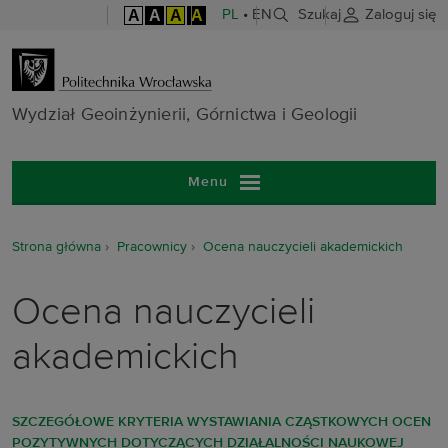
A
A
A
A
PL
•
EN
Szukaj
Zaloguj się
Wydział Geoinż
Wydział Geoinżynierii, Górnictwa i Geologii
Menu
Strona główna
Pracownicy
Ocena nauczycieli akademickich
Ocena nauczycieli
akademickich
SZCZEGÓŁOWE KRYTERIA WYSTAWIANIA CZĄSTKOWYCH OCEN
POZYTYWNYCH DOTYCZĄCYCH DZIAŁALNOŚCI NAUKOWEJ