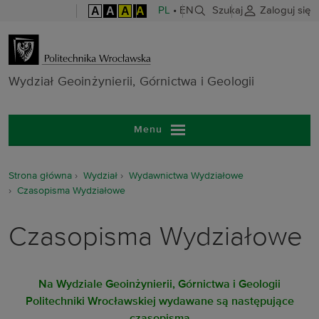
A
A
A
A
PL
•
EN
Szukaj
Zaloguj się
Wydział Geoinż
Wydział Geoinżynierii, Górnictwa i Geologii
Menu
Strona główna
Wydział
Wydawnictwa Wydziałowe
Czasopisma Wydziałowe
Czasopisma Wydziałowe
Na Wydziale Geoinżynierii, Górnictwa i Geologii
Politechniki Wrocławskiej wydawane są następujące