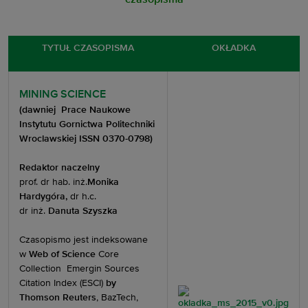
czasopisma
TYTUŁ CZASOPISMA
OKŁADKA
MINING SCIENCE
(dawniej Prace Naukowe
Instytutu Gornictwa Politechniki
Wroclawskiej ISSN 0370-0798)
Redaktor naczelny
prof. dr hab. inż.
Monika
Hardygóra,
dr h.c.
dr inż.
Danuta Szyszka
Czasopismo jest indeksowane
w
Web of Science
Core
Collection
Emergin Sources
Citation Index (ESCI)
by
Thomson Reuters
, BazTech,