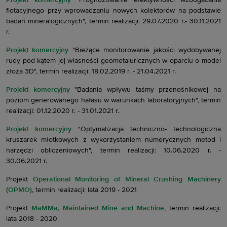
Projekt komercyjny
"Prognozowanie efektywności wzbogacania
flotacyjnego przy wprowadzaniu nowych kolektorów na podstawie
badań mineralogicznych", termin realizacji: 29.07.2020 r.- 30.11.2021
r.
Projekt komercyjny
"Bieżące monitorowanie jakości wydobywanej
rudy pod kątem jej własności geometaluricznych w oparciu o model
złoża 3D", termin realizacji: 18.02.2019 r. - 21.04.2021 r.
Projekt komercyjny
"Badania wpływu taśmy przenośnikowej na
poziom generowanego hałasu w warunkach laboratoryjnych", termin
realizacji: 01.12.2020 r. - 31.01.2021 r.
Projekt komercyjny
"Optymalizacja techniczno- technologiczna
kruszarek młotkowych z wykorzystaniem numerycznych metod i
narzędzi obliczeniowych", termin realizacji: 10.06.2020 r. -
30.06.2021 r.
Projekt
Operational Monitoring of Mineral Crushing Machinery
(OPMO)
, termin realizacji: lata 2019 - 2021
Projekt
MaMMa, Maintained Mine and Machine
, termin realizacji:
lata 2018 - 2020