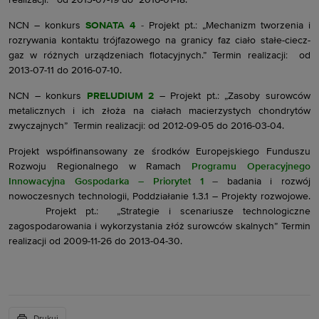
realizacji: od 2013-07-19 do 2016-01-18.
NCN – konkurs
SONATA 4
-
Projekt pt.: „Mechanizm tworzenia i
rozrywania kontaktu trójfazowego na granicy faz ciało stałe-ciecz-
gaz w różnych urządzeniach flotacyjnych.” Termin realizacji: od
2013-07-11 do 2016-07-10.
NCN – konkurs
PRELUDIUM 2
– Projekt pt.: „Zasoby surowców
metalicznych i ich złoża na ciałach macierzystych chondrytów
zwyczajnych” Termin realizacji: od 2012-09-05 do 2016-03-04.
Projekt współfinansowany ze środków Europejskiego Funduszu
Rozwoju Regionalnego w Ramach
Programu Operacyjnego
Innowacyjna Gospodarka – Priorytet 1
–
badania i rozwój
nowoczesnych technologii, Poddziałanie 1.3.1 – Projekty rozwojowe.
Projekt pt.: „Strategie i scenariusze technologiczne
zagospodarowania i wykorzystania złóż surowców skalnych” Termin
realizacji od 2009-11-26 do 2013-04-30.