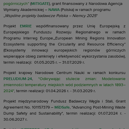
pogórniczych”
(
MITIGATE
), grant finansowany z Narodowa Agencja
Wymiany Akademickiej –
NAWA
(Polska) w ramach programu
„
Wspólne projekty badawcze Polska – Niemcy 2025
”
Projekt
EMRIE
współfinansowany przez Unię Europejską z
Europejskiego Funduszu Rozwoju Regionalnego w ramach
Programu Interreg Europe,„European Mining Regions Innovation
Ecosystems supporting the Circularity and Resource Efficiency”
(Ekosystemy innowacji europejskich regionów górniczych
wspierające obieg zamknięty i efektywność wykorzystania zasobów),
termin realizacji: 01.05.2025 r. – 31.07.2029 r.
Projekt krajowy Narodowe Centrum Nauki w ramach konkursu
PRELUDIUM-24
,
"Odkrywając stulecie zmian: Modelowanie
zmienności temperatury miejskich wód podziemnych w latach 1893–
2024"
, termin realizacji: 01.04.2026 r. - 31.03.2029 r.
Projekt międzynarodowy Fundusz Badawczy Węgla i Stali, Grant
Agreement No. 101157379 –
MiDSafe
, "Advancing Post-Mining Waste
Dump Safety and Sustainability", termin realizacji: 01.07.2024 r. -
30.06.2027 r.