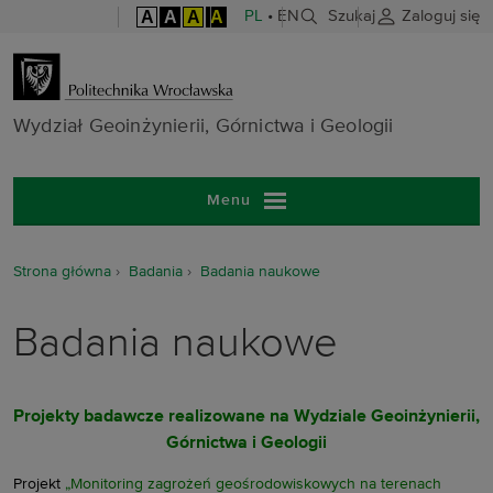
A
A
A
A
PL
•
EN
Szukaj
Zaloguj się
Wydział Geoinż
Wydział Geoinżynierii, Górnictwa i Geologii
Menu
Strona główna
Badania
Badania naukowe
Badania naukowe
Projekty badawcze realizowane na Wydziale Geoinżynierii,
Górnictwa i Geologii
Projekt
„Monitoring zagrożeń geośrodowiskowych na terenach