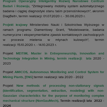
Program Operacyjny Inteligentny Rozwój Narodowe Centrum
Badań i Rozwoju
, "Zintegrowany mobilny system automatycznego
badania i ciągłej diagnostyki stanu taśm przenośnikowych", akronim
DiagBelt+, termin realizacji: 01.07.2020 r. - 30.06.2023 r.
Projekt krajowy
Ministerstwo Nauki i Szkolnictwa Wyższego w
ramach programu Diamentowy Grant, "Modelowanie, badania
numeryczne i eksperymentalne zjawisk kontaktowych zachodzących
w procesie mielenia w młynach kulowych", termin
realizacji: 15.10.2020 r. - 14.10.2023 r.
Projekt
MEITIM, Master in Entrepreneurship, Innovation and
Technology Integration in Mining, termin realizacji: lata
2020 -
2023
Projekt
AMICOS, Autonomous Monitoring and Control System for
Mining Plants
, [
ENG
] termin realizacji: lata 2020 - 2022
Projekt
New methods of processing non-stationary signals
(identification, segmentation, extraction, modeling) with non-
Gaussian characteristics for the purpose of monitoring complex
mechanical structure (NonGauMech),
Termin realizacji: lata 2022 -
2024