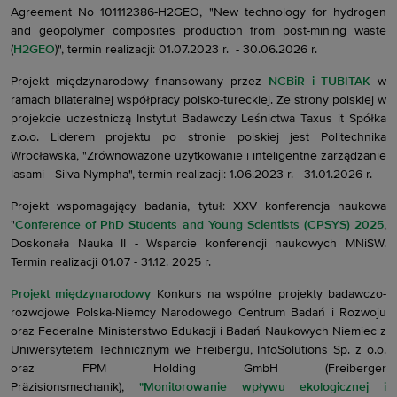
Agreement No 101112386-H2GEO, "New technology for hydrogen
and geopolymer composites production from post-mining waste
(
H2GEO
)", termin realizacji: 01.07.2023 r. - 30.06.2026 r.
Projekt międzynarodowy finansowany przez
NCBiR i TUBITAK
w
ramach bilateralnej współpracy polsko-tureckiej. Ze strony polskiej w
projekcie uczestniczą Instytut Badawczy Leśnictwa Taxus it Spółka
z.o.o. Liderem projektu po stronie polskiej jest Politechnika
Wrocławska, "Zrównoważone użytkowanie i inteligentne zarządzanie
lasami - Silva Nympha", termin realizacji: 1.06.2023 r. - 31.01.2026 r.
Projekt wspomagający badania, tytuł: XXV konferencja naukowa
"
Conference of PhD Students and Young Scientists (CPSYS) 2025
,
Doskonała Nauka II - Wsparcie konferencji naukowych MNiSW.
Termin realizacji 01.07 - 31.12. 2025 r.
Projekt międzynarodowy
Konkurs na wspólne projekty badawczo-
rozwojowe Polska-Niemcy Narodowego Centrum Badań i Rozwoju
oraz Federalne Ministerstwo Edukacji i Badań Naukowych Niemiec z
Uniwersytetem Technicznym we Freibergu, InfoSolutions Sp. z o.o.
oraz FPM Holding GmbH (Freiberger
Präzisionsmechanik),
"Monitorowanie wpływu ekologicznej i