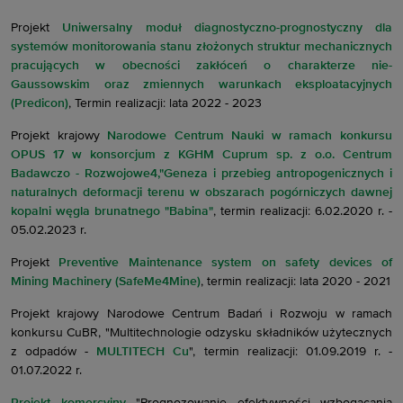
Projekt
Uniwersalny moduł diagnostyczno-prognostyczny dla
systemów monitorowania stanu złożonych struktur mechanicznych
pracujących w obecności zakłóceń o charakterze nie-
Gaussowskim oraz zmiennych warunkach eksploatacyjnych
(Predicon)
, Termin realizacji: lata 2022 - 2023
Projekt krajowy
Narodowe Centrum Nauki w ramach konkursu
OPUS 17 w konsorcjum z KGHM Cuprum sp. z o.o. Centrum
Badawczo - Rozwojowe4,"Geneza i przebieg antropogenicznych i
naturalnych deformacji terenu w obszarach pogórniczych dawnej
kopalni węgla brunatnego "Babina"
, termin realizacji: 6.02.2020 r. -
05.02.2023 r.
Projekt
Preventive Maintenance system on safety devices of
Mining Machinery (SafeMe4Mine)
, termin realizacji: lata 2020 - 2021
Projekt krajowy Narodowe Centrum Badań i Rozwoju w ramach
konkursu CuBR, "Multitechnologie odzysku składników użytecznych
z odpadów -
MULTITECH Cu
", termin realizacji: 01.09.2019 r. -
01.07.2022 r.