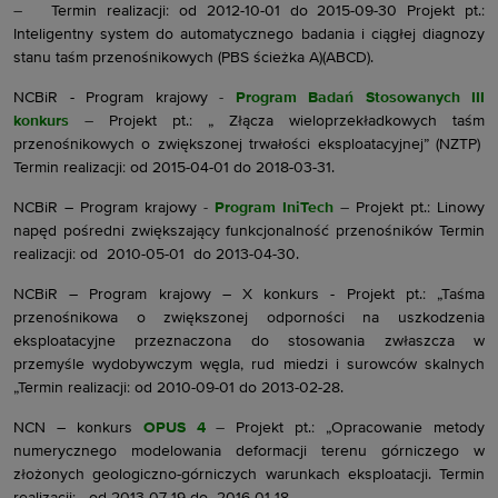
–
Termin realizacji: od 2012-10-01 do 2015-09-30 Projekt pt.:
Inteligentny system do automatycznego badania i ciągłej diagnozy
stanu taśm przenośnikowych (PBS ścieżka A)(ABCD).
NCBiR - Program krajowy
-
Program Badań Stosowanych III
konkurs
–
Projekt pt.: „ Złącza wieloprzekładkowych taśm
przenośnikowych o zwiększonej trwałości eksploatacyjnej” (NZTP)
Termin realizacji: od 2015-04-01 do 2018-03-31.
NCBiR – Program krajowy
-
Program IniTech
–
Projekt pt.: Linowy
napęd pośredni zwiększający funkcjonalność przenośników Termin
realizacji: od 2010-05-01 do 2013-04-30.
NCBiR – Program krajowy – X konkurs - Projekt pt.: „Taśma
przenośnikowa o zwiększonej odporności na uszkodzenia
eksploatacyjne przeznaczona do stosowania zwłaszcza w
przemyśle wydobywczym węgla, rud miedzi i surowców skalnych
„Termin realizacji: od 2010-09-01 do 2013-02-28.
NCN – konkurs
OPUS 4
–
Projekt pt.: „Opracowanie metody
numerycznego modelowania deformacji terenu górniczego w
złożonych geologiczno-górniczych warunkach eksploatacji. Termin