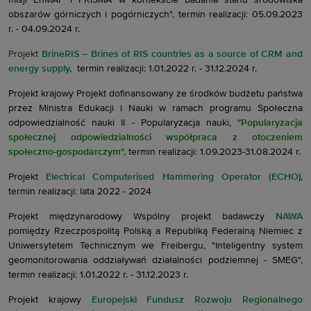
misji EnMAP i PRISMA w kontekście badania stanu środowiska
obszarów górniczych i pogórniczych", termin realizacji: 05.09.2023
r. - 04.09.2024 r.
Projekt
BrineRIS – Brines of RIS countries as a source of CRM and
energy supply,
termin realizacji: 1.01.2022 r. - 31.12.2024 r.
Projekt krajowy Projekt dofinansowany ze środków budżetu państwa
przez Ministra Edukacji i Nauki w ramach programu Społeczna
odpowiedzialność nauki II - Popularyzacja nauki,
"Popularyzacja
społecznej odpowiedzialności współpraca z otoczeniem
społeczno-gospodarczym"
,
termin realizacji: 1.09.2023-31.08.2024 r.
Projekt
Electrical Computerised Hammering Operator (ECHO
),
termin realizacji: lata 2022 - 2024
Projekt międzynarodowy Wspólny projekt badawczy
NAWA
pomiędzy Rzeczpospolitą Polską a Republiką Federalną Niemiec z
Uniwersytetem Technicznym we Freibergu, "Inteligentny system
geomonitorowania oddziaływań działalności podziemnej - SMEG",
termin realizacji: 1.01.2022 r. - 31.12.2023 r.
Projekt krajowy
Europejski Fundusz Rozwoju Regionalnego