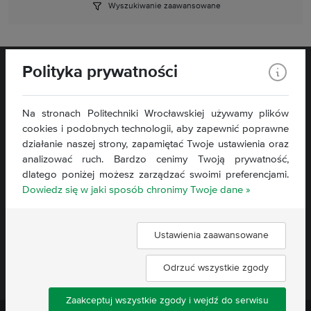
Wyszukiwanie zaawansowane
Polityka prywatności
Na stronach Politechniki Wrocławskiej używamy plików
cookies i podobnych technologii, aby zapewnić poprawne
Wybrzeże Stanisława Wyspiańskiego 27,
działanie naszej strony, zapamiętać Twoje ustawienia oraz
50 - 370 Wrocław
analizować ruch. Bardzo cenimy Twoją prywatność,
dlatego poniżej możesz zarządzać swoimi preferencjami.
Kontakt »
Dowiedz się w jaki sposób chronimy Twoje dane »
Mapa strony »
Deklaracja dostępności »
Ustawienia zaawansowane
Znajdź nas:
Odrzuć wszystkie zgody
Zaakceptuj wszystkie zgody i wejdź do serwisu