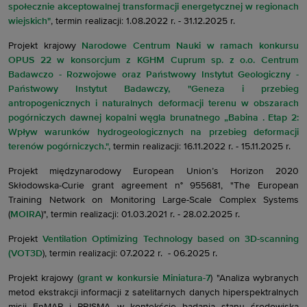
społecznie akceptowalnej transformacji energetycznej w regionach
wiejskich"
, termin realizacji: 1.08.2022 r. - 31.12.2025 r.
Projekt krajowy
Narodowe Centrum Nauki w ramach konkursu
OPUS 22 w konsorcjum z KGHM Cuprum sp. z o.o. Centrum
Badawczo - Rozwojowe oraz Państwowy Instytut Geologiczny -
Państwowy Instytut Badawczy, "Geneza i przebieg
antropogenicznych i naturalnych deformacji terenu w obszarach
pogórniczych dawnej kopalni węgla brunatnego „Babina . Etap 2:
Wpływ warunków hydrogeologicznych na przebieg deformacji
terenów pogórniczych.",
termin realizacji: 16.11.2022 r. - 15.11.2025 r.
Projekt międzynarodowy European Union’s Horizon 2020
Skłodowska-Curie grant agreement n° 955681, "The European
Training Network on Monitoring Large-Scale Complex Systems
(
MOIRA
)", termin realizacji: 01.03.2021 r. - 28.02.2025 r.
Projekt
Ventilation Optimizing Technology based on 3D-scanning
(VOT3D
), termin realizacji: 07.2022 r. - 06.2025 r.
Projekt krajowy (
grant w konkursie Miniatura-7
) "Analiza wybranych
metod ekstrakcji informacji z satelitarnych danych hiperspektralnych