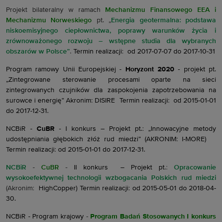
Projekt bilateralny w ramach
Mechanizmu Finansowego EEA i
Mechanizmu Norweskiego
pt. „
Energia geotermalna: podstawa
niskoemisyjnego ciepłownictwa, poprawy warunków życia i
zrównoważonego rozwoju – wstępne studia dla wybranych
obszarów w Polsce”
.
Termin realizacji: od 2017-07-07 do 2017-10-31
Program ramowy Unii Europejskiej -
Horyzont 2020
- projekt pt.
„Zintegrowane sterowanie procesami oparte na sieci
zintegrowanych czujników dla zaspokojenia zapotrzebowania na
surowce i energię” Akronim: DISIRE Termin realizacji: od 2015-01-01
do 2017-12-31.
NCBiR
- CuBR
- I konkurs – Projekt pt.: „Innowacyjne metody
udostępniania głębokich złóż rud miedzi” (AKRONIM: I-MORE)
Termin realizacji: od 2015-01-01 do 2017-12-31.
NCBiR
-
CuBR
-
II konkurs – Projekt pt
.:
Opracowanie
wysokoefektywnej technologii wzbogacania Polskich rud miedzi
(Akronim:
HighCopper) Termin realizacji: od 2015-05-01 do 2018-04-
30.
NCBiR - Program krajowy
-
Program Badań Stosowanych I konkurs