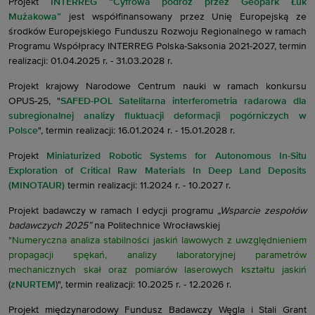
Projekt
INTERREG “Cyfrowa podróż przez Geopark Łuk
Mużakowa”
jest współfinansowany przez Unię Europejską ze
środków Europejskiego Funduszu Rozwoju Regionalnego w ramach
Programu Współpracy INTERREG Polska-Saksonia 2021-2027, termin
realizacji: 01.04.2025 r. - 31.03.2028 r.
Projekt krajowy Narodowe Centrum nauki w ramach konkursu
OPUS-25, "
SAFED-POL Satelitarna interferometria radarowa dla
subregionalnej analizy fluktuacji deformacji pogórniczych w
Polsce
", termin realizacji: 16.01.2024 r. - 15.01.2028 r.
Projekt
Miniaturized Robotic Systems for Autonomous In-Situ
Exploration of Critical Raw Materials In Deep Land Deposits
(MINOTAUR)
termin realizacji: 11.2024 r. - 10.2027 r.
Projekt badawczy w ramach I edycji programu
„Wsparcie zespołów
badawczych 2025”
na Politechnice Wrocławskiej
"Numeryczna analiza stabilności jaskiń lawowych z uwzględnieniem
propagacji spękań, analizy laboratoryjnej parametrów
mechanicznych skał oraz pomiarów laserowych kształtu jaskiń
(
zNURTEM
)", termin realizacji: 10.2025 r. - 12.2026 r.
Projekt międzynarodowy Fundusz Badawczy Węgla i Stali Grant