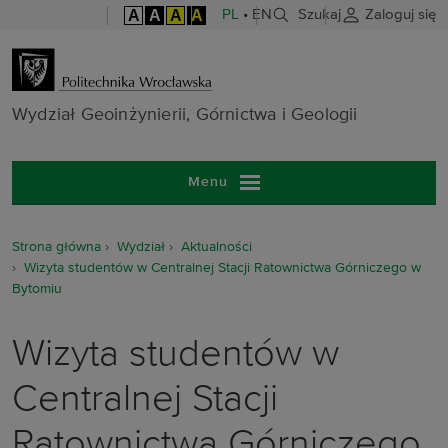
A
A
A
A
PL
•
EN
Szukaj
Zaloguj się
Wydział Geoinż
Wydział Geoinżynierii, Górnictwa i Geologii
Menu
Strona główna
Wydział
Aktualności
Wizyta studentów w Centralnej Stacji Ratownictwa Górniczego w
Bytomiu
Wizyta studentów w
Centralnej Stacji
Ratownictwa Górniczego