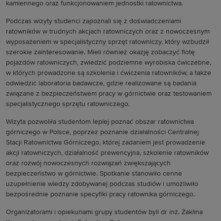
kamiennego oraz funkcjonowaniem jednostki ratownictwa.
Podczas wizyty studenci zapoznali się z doświadczeniami
ratowników w trudnych akcjach ratowniczych oraz z nowoczesnym
wyposażeniem w specjalistyczny sprzęt ratowniczy, który wzbudził
szerokie zainteresowanie. Mieli również okazję zobaczyć flotę
pojazdów ratowniczych, zwiedzić podziemne wyrobiska ćwiczebne,
w których prowadzone są szkolenia i ćwiczenia ratowników, a także
odwiedzić laboratoria badawcze, gdzie realizowane są badania
związane z bezpieczeństwem pracy w górnictwie oraz testowaniem
specjalistycznego sprzętu ratowniczego.
Wizyta pozwoliła studentom lepiej poznać obszar ratownictwa
górniczego w Polsce, poprzez poznanie działalności Centralnej
Stacji Ratownictwa Górniczego, której zadaniem jest prowadzenie
akcji ratowniczych, działalność prewencyjna, szkolenie ratowników
oraz rozwój nowoczesnych rozwiązań zwiększających
bezpieczeństwo w górnictwie. Spotkanie stanowiło cenne
uzupełnienie wiedzy zdobywanej podczas studiów i umożliwiło
bezpośrednie poznanie specyfiki pracy ratownika górniczego.
Organizatorami i opiekunami grupy studentów byli dr inż. Żaklina