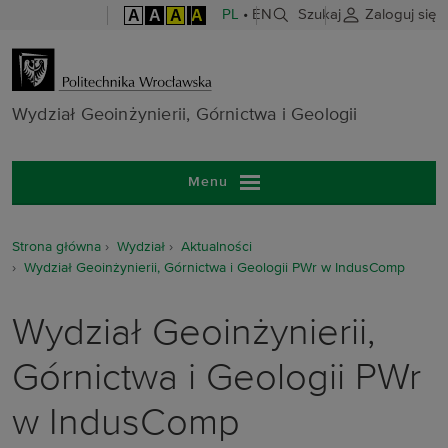
A
A
A
A
PL
•
EN
Szukaj
Zaloguj się
Wydział Geoinż
Wydział Geoinżynierii, Górnictwa i Geologii
Menu
Strona główna
Wydział
Aktualności
Wydział Geoinżynierii, Górnictwa i Geologii PWr w IndusComp
Wydział Geoinżynierii,
Górnictwa i Geologii PWr
w IndusComp