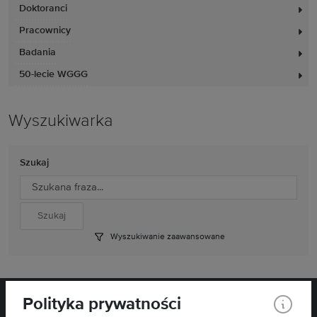
Doktoranci
Pracownicy
Badania
50-lecie WGGG
Wyszukiwarka
Szukaj
Wyszukiwanie zaawansowane
Polityka prywatności