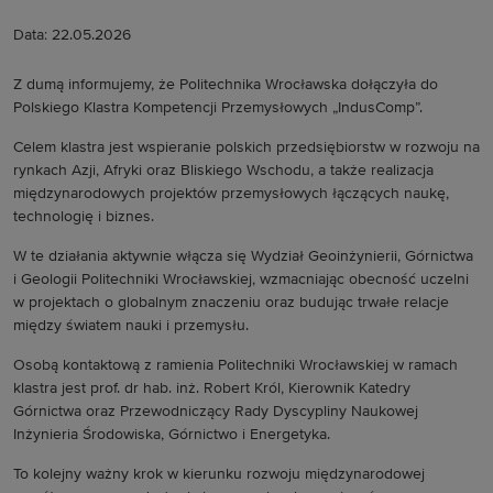
Data: 22.05.2026
Z dumą informujemy, że Politechnika Wrocławska dołączyła do
Polskiego Klastra Kompetencji Przemysłowych „IndusComp”.
Celem klastra jest wspieranie polskich przedsiębiorstw w rozwoju na
rynkach Azji, Afryki oraz Bliskiego Wschodu, a także realizacja
międzynarodowych projektów przemysłowych łączących naukę,
technologię i biznes.
W te działania aktywnie włącza się Wydział Geoinżynierii, Górnictwa
i Geologii Politechniki Wrocławskiej, wzmacniając obecność uczelni
w projektach o globalnym znaczeniu oraz budując trwałe relacje
między światem nauki i przemysłu.
Osobą kontaktową z ramienia Politechniki Wrocławskiej w ramach
klastra jest prof. dr hab. inż. Robert Król, Kierownik Katedry
Górnictwa oraz Przewodniczący Rady Dyscypliny Naukowej
Inżynieria Środowiska, Górnictwo i Energetyka.
To kolejny ważny krok w kierunku rozwoju międzynarodowej